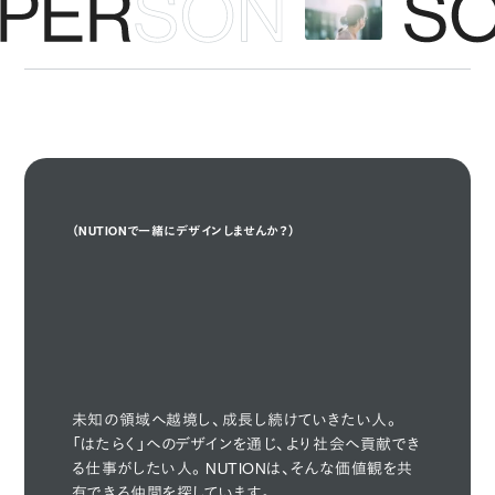
（NUTIONで一緒にデザインしませんか？）
Design With Us

Design
With Us
🤝
未知の領域へ越境し、成長し続けていきたい人。
「はたらく」へのデザインを通じ、より社会へ貢献でき
る仕事がしたい人。NUTIONは、そんな価値観を共
有できる仲間を探しています。