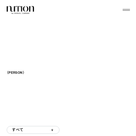
menu
（PERSON）
Our Team Memb
すべて