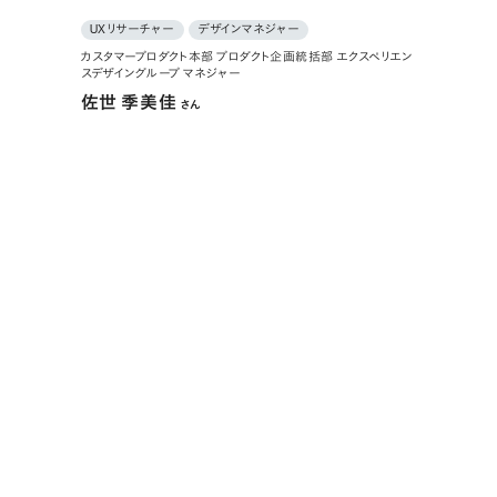
UXリサーチャー
デザインマネジャー
カスタマープロダクト本部 プロダクト企画統括部 エクスペリエン
スデザイングループ マネジャー
佐世 季美佳
さん