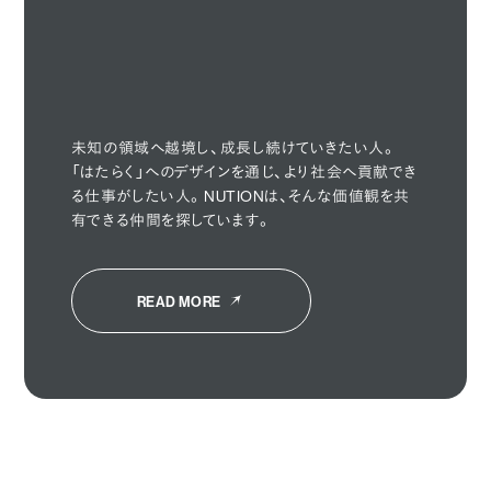
Design With Us

Design
With Us
🤝
未知の領域へ越境し、成長し続けていきたい人。
「はたらく」へのデザインを通じ、より社会へ貢献でき
る仕事がしたい人。NUTIONは、そんな価値観を共
有できる仲間を探しています。
READ MORE