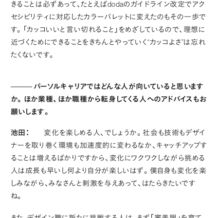
きることは必ずあって、たとえばdodaのガイドライン改定でアク
セシビリティに対応したカラーパレットに変えたのもその一歩で
す。「カッコいいと言い切れること」をめざしているので、理想に
近づくためにできることをきちんとやっていく“カッコよさ”は忘れ
たくないです。
パーソルキャリアではどんな人が向いていると思います
か。ほか業種、ほか職種から転身してくる人へのアドバイスもお
願いします。
池田：
変化を楽しめる人、でしょうか。社会も技術もデザイ
ナーを取り巻く環境も加速度的に変わるなか、キャッチアップす
ることは増えるばかりですから、変化にワクワクしながら挑める
人は成長も早いし何より自分が楽しいはず。僕自身も変化を楽
しみながら、みなさんと刺激を与えあって、はたらきたいです
ね。
また、デザイン職に新たに挑戦する人は、まず「審美眼」を育て