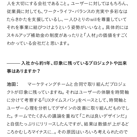
人を大切にする会社であること。ユーザーに対してはもちろん、
従業員に対しても、ワーク・ライフ・バランスの充実や多彩なは
たらきかたを支援しているし、一人ひとりのwillを尊重していて
それを事業に結びつけようという姿勢がいいなと。具体的には
スキルアップ補助金の制度があったりと「人材」の価値をすごく
わかっている会社だと思います。
入社から約1年、印象に残っているプロジェクトや出来
事はありますか？
池田：
マーケティングチームと合同で取り組んだプロジェ
クトが印象に残っていますね。それはユーザーの体験を時間軸
に分けて考察する「UXタイムスパン」をベースとして、時間軸と
ユーザー心理を分析してデザインの改善に取り組んだものでし
た。チームでたくさんの議論を重ねて「これは良いデザインだ」
と自信たっぷりにリリースしたんですが、結果は数値が上がるど
ころかむしろマイナスに…。その原因はいろいろ考えられたので