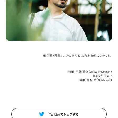
※ 所属・肩書および仕事内容は、取材当時のものです。
執筆：宗像 誠也（White Note Inc. ）
撮影：吉田 周平
編集：重松 佑（Shhh inc. ）
Twitterでシェアする