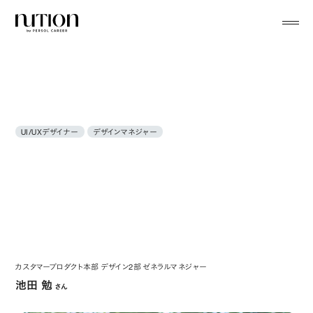
menu
UI/UXデザイナー
デザインマネジャー
カスタマープロダクト本部 デザイン2部 ゼネラルマネジャー
池田 勉
さん