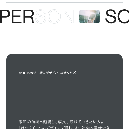
（NUTIONで一緒にデザインしませんか？）
Design With Us

Design
With Us
🤝
未知の領域へ越境し、成長し続けていきたい人。
「はたらく」へのデザインを通じ、より社会へ貢献でき