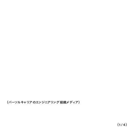
組織の“隙間”をつなぎ、人を尊
自分を開くほ
重する「器」をつくる。全体を見
デザイナーの
渡せる場所から、より良い未来
クワクをつくる
をデザインしたい。
UI/UXデザイナー
デ
カスタマープロダクト本部 デ
デザインマネジャー
ープ マネジャー
クライアントプロダクト本部 クライアント戦略デザイン部 ビ
金子 智也
ジネス・組織デザイングループ マネジャー
さん
中村 佳生
さん
（パーソルキャリアのエンジニアリング組織メディア）
techtekt
（
1
/ 4）