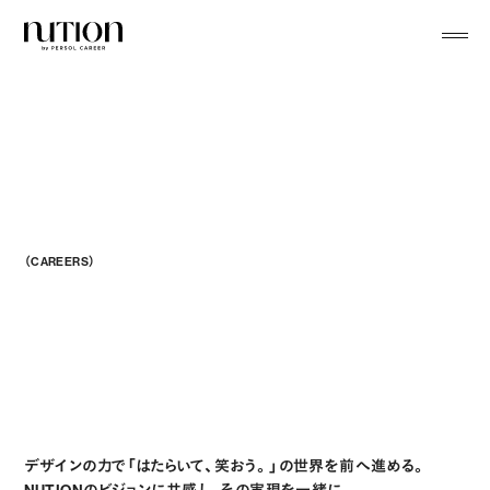
menu
（CAREERS）
Potential Meets 
デザインの力で「はたらいて、笑おう。」の世界を前へ進める。
NUTIONのビジョンに共感し、その実現を一緒に