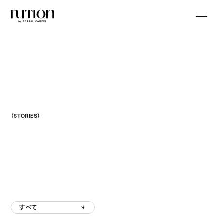
menu
（STORIES）
Behind The Desi
すべて