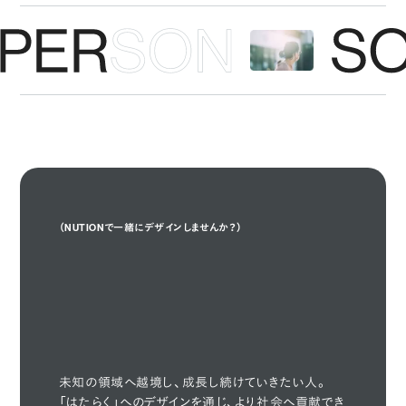
（NUTIONで一緒にデザインしませんか？）
Design With Us

Design
With Us
🤝
未知の領域へ越境し、成長し続けていきたい人。
「はたらく」へのデザインを通じ、より社会へ貢献でき