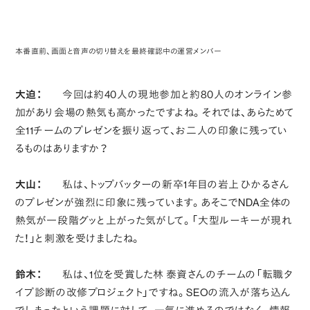
本番直前、画面と音声の切り替えを最終確認中の運営メンバー
大迫：
今回は約40人の現地参加と約80人のオンライン参
加があり会場の熱気も高かったですよね。それでは、あらためて
全11チームのプレゼンを振り返って、お二人の印象に残ってい
るものはありますか？
大山：
私は、トップバッターの新卒1年目の岩上 ひかるさん
のプレゼンが強烈に印象に残っています。あそこでNDA全体の
熱気が一段階グッと上がった気がして。「大型ルーキーが現れ
た！」と刺激を受けましたね。
鈴木：
私は、1位を受賞した林 泰資さんのチームの「転職タ
イプ診断の改修プロジェクト」ですね。SEOの流入が落ち込ん