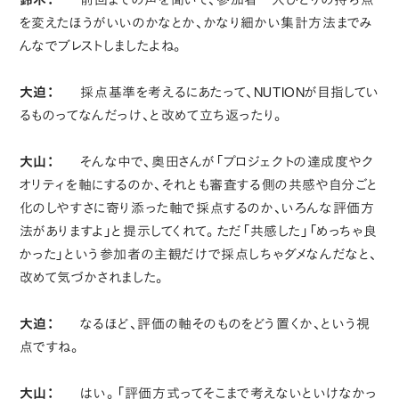
を変えたほうがいいのかなとか、かなり細かい集計方法までみ
んなでブレストしましたよね。
大迫：
採点基準を考えるにあたって、NUTIONが目指してい
るものってなんだっけ、と改めて立ち返ったり。
大山：
そんな中で、奥田さんが「プロジェクトの達成度やク
オリティを軸にするのか、それとも審査する側の共感や自分ごと
化のしやすさに寄り添った軸で採点するのか、いろんな評価方
法がありますよ」と提示してくれて。ただ「共感した」「めっちゃ良
かった」という参加者の主観だけで採点しちゃダメなんだなと、
改めて気づかされました。
大迫：
なるほど、評価の軸そのものをどう置くか、という視
点ですね。
大山：
はい。「評価方式ってそこまで考えないといけなかっ