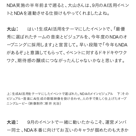
NDA実施の半年前まで遡ると、大山さんは、9月のAI活用イベン
トとNDAを連動させる仕掛けもやってくれましたよね。
大山：
はい！生成AI活用をテーマにしたイベントで、「最優
秀に選ばれたチームの音楽とビジュアルを、今年度のNDAのオ
ープニングに採用します」と宣言して。早い段階で「今年もNDA
があるぞ」と意識してもらって、イベントに対するドキドキやワク
ワク、期待感の醸成につながったんじゃないかなと思います。
上：生成AI活用をテーマにしたイベントで選ばれた、NDAのメインビジュアル 下：その
ビジュアル・音楽にAI生成の歌唱映像を掛け合わせ、人の手で美しく仕上げたオープ
ニングムービー（映像制作：新井 光治）
大迫：
9月のイベントで一緒に動いたからこそ、運営メンバ
ー同士 、NDA本番に向けてお互いのキャラが掴めたのも大きか