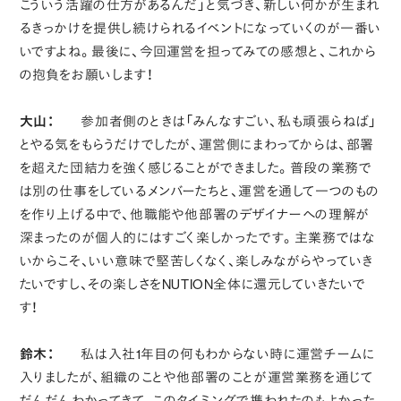
こういう活躍の仕方があるんだ」と気づき、新しい何かが生まれ
るきっかけを提供し続けられるイベントになっていくのが一番い
いですよね。最後に、今回運営を担ってみての感想と、これから
の抱負をお願いします！
大山：
参加者側のときは「みんなすごい、私も頑張らねば」
とやる気をもらうだけでしたが、運営側にまわってからは、部署
を超えた団結力を強く感じることができました。普段の業務で
は別の仕事をしているメンバーたちと、運営を通して一つのもの
を作り上げる中で、他職能や他部署のデザイナーへの理解が
深まったのが個人的にはすごく楽しかったです。主業務ではな
いからこそ、いい意味で堅苦しくなく、楽しみながらやっていき
たいですし、その楽しさをNUTION全体に還元していきたいで
す！
鈴木：
私は入社1年目の何もわからない時に運営チームに
入りましたが、組織のことや他部署のことが運営業務を通じて
だんだんわかってきて、このタイミングで携われたのもよかった