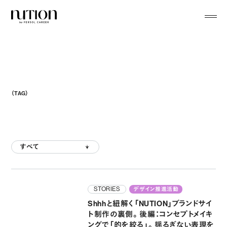
menu
（TAG）
すべて
STORIES
デザイン推進活動
Shhhと紐解く「NUTION」ブランドサイ
ト制作の裏側。後編：コンセプトメイキ
ングで「的を絞る」。揺るぎない表現を