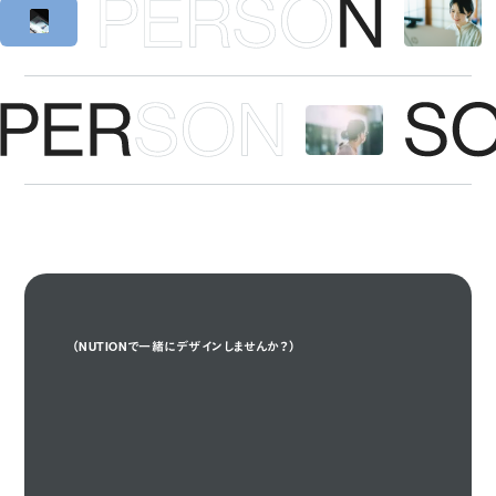
（NUTIONで一緒にデザインしませんか？）
Design With Us

Design