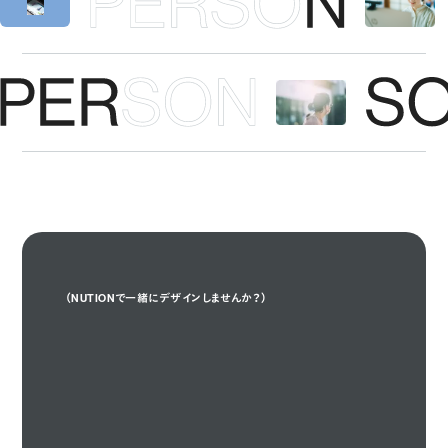
（NUTIONで一緒にデザインしませんか？）
Design With Us

Design