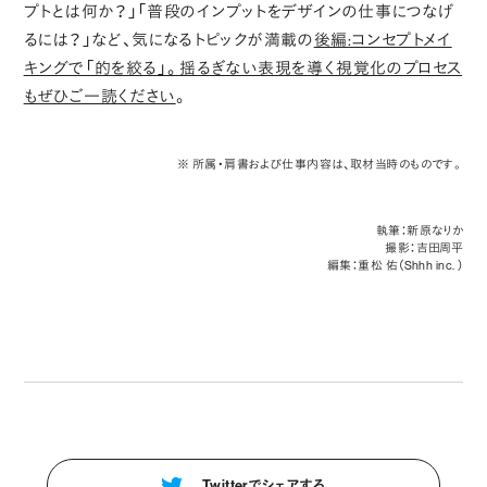
プトとは何か？」「普段のインプットをデザインの仕事につなげ
るには？」など、気になるトピックが満載の
後編:コンセプトメイ
キングで「的を絞る」。揺るぎない表現を導く視覚化のプロセス
もぜひご一読ください
。
※ 所属・肩書および仕事内容は、取材当時のものです。
執筆：新原なりか
撮影：吉田周平
編集：重松 佑（Shhh inc. ）
Twitterでシェアする