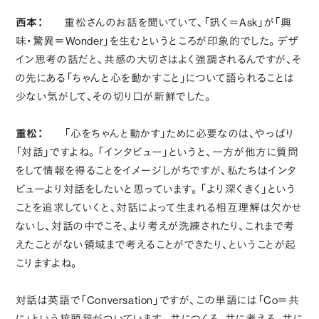
西本：
重松さんのお話を聞いていて、「訊く＝Ask」が「興
味・驚異＝Wonder」を生むというところが印象的でした。デザ
イン思考の話だと、共感の大切さはよく強調されるんですが、そ
の先にある「ちゃんと心を動かすこと」について語られることは
少ない気がして、その切り口が新鮮でした。
重松：
「心をちゃんと動かす」ために必要なのは、やっぱり
「対話」ですよね。「インタビュー」というと、一方が他方に質問
をして情報を得ることをイメージしがちですが、私たちはインタ
ビューより対話をしたいと思っています。「より深くきく」という
ことを追求していくと、対話によって生まれる相互理解は欠かせ
ないし、対話の中でこそ、より考えが洗練されたり、これまで考
えたことがない領域まで考えることができたり、ということが起
こりますよね。
対話は英語で「Conversation」ですが、この単語には「Co＝共
に」という接頭辞がついています。共につくる、共に考える、共に