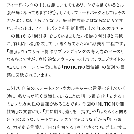
フィードバックの中には厳しいものもあり、今でも見ているとお
腹が痛くなってきます（笑）。しかし、フィードバックとしてはその
方がよく、痛いくらいでないと妥当性検証にはならないんです
ね。その後は、フィードバックを判断指標として「15のカルチャ
ーの種」から「間引き」をしていきました。植物の間引きと同様
に、有用な「種」を残して、大きく育てるために必要な工程です。
「種」はウェブサイト制作やブランディングの考え方のベースと
なるものですが、直接的なアウトプットとしては、ウェブサイトの
ABOUTページの中段にある「NUTIONの価値観」の箇所の言
葉に反映されています。
こうした企業のステートメントやカルチャーの言語化をしていく
時に、私たちが強く意識していることは「引っ張る」と「支える」
の2つの方向性の言葉があることです。今回の「NUTIONの価
値観」の文言にも、「共に創り、遠くを目指す」や「はたらくと向き
合う」のような、リードすることのできるような前から「引っ張
る」力がある言葉と、「自分を育てる」や「小さくても、差し出すこ