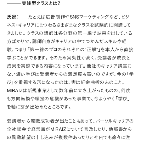
実践型クラスとは？
氏家：
たとえば広告制作やSNSマーケティングなど、ビジ
ネス・キャリアにまつわるさまざまなクラスを試験的に開講して
きました。クラスの講師は各分野の第一線で結果を出している
方ばかりで、講師自身がキャリアの中でつかんだスキルや経
験、つまり「第一線のプロのそれぞれの“正解”」を本人から直接
学ぶことができます。そのため実効性が高く、受講者が成長と
成果を実感できる内容になっています。他社のキャリア講座に
ない濃い学びは受講者からの満足度も高いのですが、今の「学
び」を重視する形になったのは、実は紆余曲折の末のこと。
MIRAIZは新規事業として数年前に立ち上がったものの、何度
も方向転換や頓挫の危機があった事業で、今ようやく「学び」
を軸に芽が出始めたところです。
受講者から転職成功者が出たこともあって、パーソルキャリアの
全社総会で経営層がMIRAIZについて言及したり、他部書から
の異動希望の申し込みが複数件あったりと社内でも徐々に注