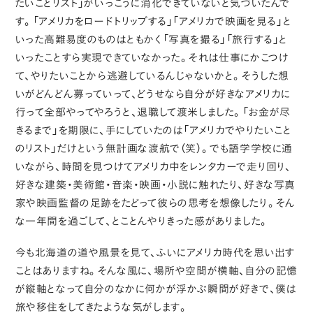
たいことリスト」がいっこうに消化できていないと気づいたんで
す。「アメリカをロードトリップする」「アメリカで映画を見る」と
いった高難易度のものはともかく「写真を撮る」「旅行する」と
いったことすら実現できていなかった。それは仕事にかこつけ
て、やりたいことから逃避しているんじゃないかと。そうした想
いがどんどん募っていって、どうせなら自分が好きなアメリカに
行って全部やってやろうと、退職して渡米しました。「お金が尽
きるまで」を期限に、手にしていたのは「アメリカでやりたいこと
のリスト」だけという無計画な渡航で（笑）。でも語学学校に通
いながら、時間を見つけてアメリカ中をレンタカーで走り回り、
好きな建築・美術館・音楽・映画・小説に触れたり、好きな写真
家や映画監督の足跡をたどって彼らの思考を想像したり。そん
な一年間を過ごして、とことんやりきった感がありました。
今も北海道の道や風景を見て、ふいにアメリカ時代を思い出す
ことはありますね。そんな風に、場所や空間が横軸、自分の記憶
が縦軸となって自分のなかに何かが浮かぶ瞬間が好きで、僕は
旅や移住をしてきたような気がします。