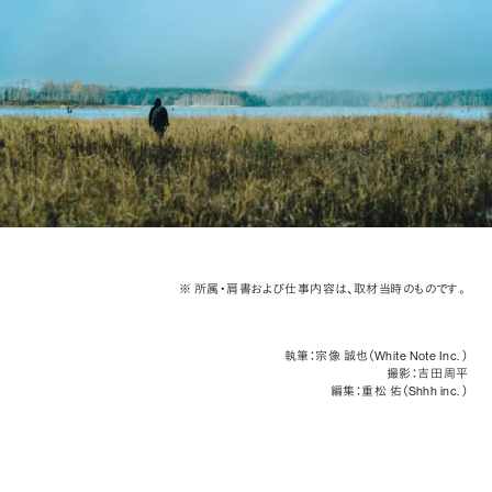
※ 所属・肩書および仕事内容は、取材当時のものです。
執筆：宗像 誠也（White Note Inc. ）
撮影：吉田 周平
編集：重松 佑（Shhh inc. ）