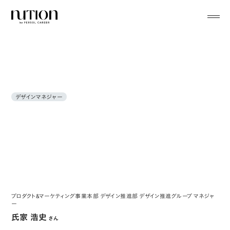
menu
デザインマネジャー
プロダクト&マーケティング事業本部 デザイン推進部 デザイン推進グループ マネジャ
ー
氏家 浩史
さん