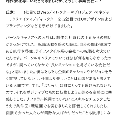
制作会社等にいたと聞きましたが、どうして事業会社に？
氏家：
1社目ではWebディレクターやプロジェクトマネジャ
ー、クリエイティブディレクターを、2社目ではUXデザインおよび
ブランディングなどを手がけてきました。
パーソルキャリアへの入社は、制作会社時代の上司からの誘い
がきっかけでした。転職活動を始めた時は、自分の関心領域で
ある旅行や移住、ライフスタイル系の会社への転職を考えてい
たんです。パーソルキャリアについてはほぼ何も知らなかったの
ですが、調べていくなかで「良いミッションを掲げている会社だ
な」と思いました。僕はそもそも企業のミッションやビジョンをそ
う重視していないし、仕事より楽しいことは山ほどあると考えて
いる人間です。でも、「はたらく」は誰にとっても避けられないも
ので、それをポジティブなものに転換しようと努める姿勢には共
感しました。リファラル採用でていねいにスキルをチェックした
うえで条件面・環境面でも僕をきちんと評価してくれましたし、
面接で会った人たちが素敵な人ばかりだったことも後押しにな