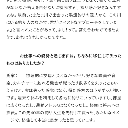
す。魚の種類、場所、季節。同じ釣りは二つとなく、確かな正解
がないなか答えを自分なりに模索する手探り感が好きなんです
よね。以前、たまたま川で出会った渓流釣りの達人から「この川
にいる釣り人のなかで、君だけベストなアプローチをしていた
よ」と言われたことがあって、よし！って。答え合わせができたよ
うで、あれはうれしかったですね。
お仕事への姿勢と通じますね。ちなみに移住して失った
ものはありましたか？
氏家：
物理的に友達と会えなかったり、好きな映画や音
楽、カルチャーに触れる機会が減ったり数多くを失ったともい
えるけど、実は失った感覚はなく、得た感触のほうがずっと強い
です。週末や休みを利用して各地に釣りにいっていますし、部屋
は広くなったし、通勤ストレスはなくなったし。移住は将来への
投資。この先40年の釣り人生を先行して買った、みたいなイメ
ージで、移住して本当に良かったと思っています。